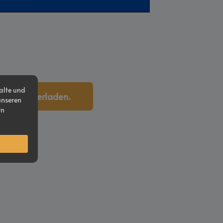
Playback
Quality
Rate
alte und
p3 herunterladen.
unseren
rn