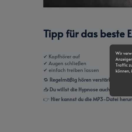
/
Loaded
:
Unmute
4.40%
Tipp für das beste 
Wir verw
✔ Kopfhörer auf
Anzeigen
✔ Augen schließen
Traffic z
✔ einfach treiben lassen
können, 
🔁
Regelmäßig hören verstärkt die Wir
📥
Du willst die Hypnose auch offline h
👉
Hier kannst du die MP3-Datei herun