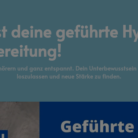
ist deine geführte 
ereitung!
örern und ganz entspannt. Dein Unterbewusstsein f
loszulassen und neue Stärke zu finden.