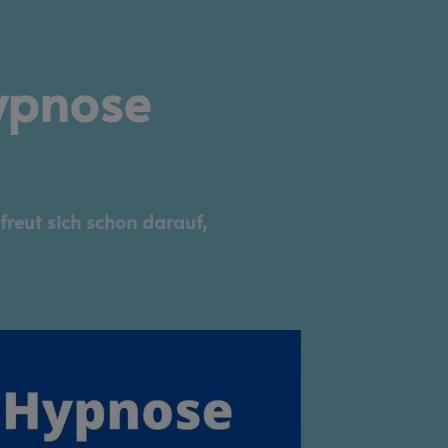
Hypnose
reut sich schon darauf,